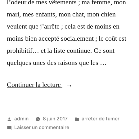
l’odeur de mes vêtements ; ma femme, mon
mari, mes enfants, mon chat, mon chien
veulent que j’arrête ; cela est de moins en
moins bien accepté socialement ; le coût est
prohibitif… et la liste continue. Ce sont
quelques unes des raisons que les …
« Pourquoi
Continuer la lecture
arrêter
de
Publié
Publié
admin
8 juin 2017
arrêter de fumer
fumer
par
sur
dans
Laisser un commentaire
? »
Pourquoi