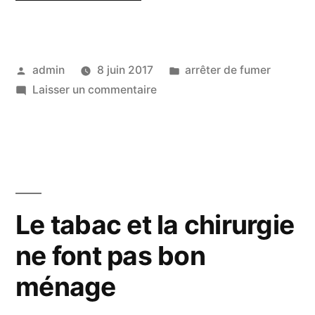
ne
pas
Publié
Publié
admin
8 juin 2017
arrêter de fumer
prendre
par
sur
dans
Laisser un commentaire
de
Comment
poids
ne
pas
? »
prendre
de
poids
Le tabac et la chirurgie
?
ne font pas bon
ménage