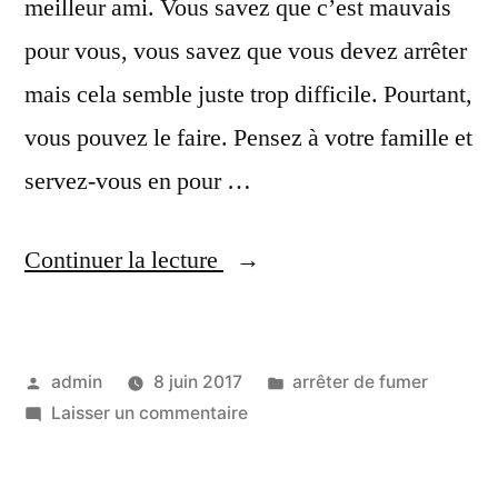
meilleur ami. Vous savez que c’est mauvais
pour vous, vous savez que vous devez arrêter
mais cela semble juste trop difficile. Pourtant,
vous pouvez le faire. Pensez à votre famille et
servez-vous en pour …
« Astuces
Continuer la lecture
pour
vous
Publié
Publié
admin
8 juin 2017
arrêter de fumer
aider
par
sur
dans
Laisser un commentaire
à
Astuces
arrêter
pour