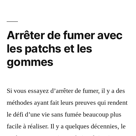
vous
de
aider
fumer »
à
arrêter
Arrêter de fumer avec
de
les patchs et les
fumer
gommes
Si vous essayez d’arrêter de fumer, il y a des
méthodes ayant fait leurs preuves qui rendent
le défi d’une vie sans fumée beaucoup plus
facile à réaliser. Il y a quelques décennies, le