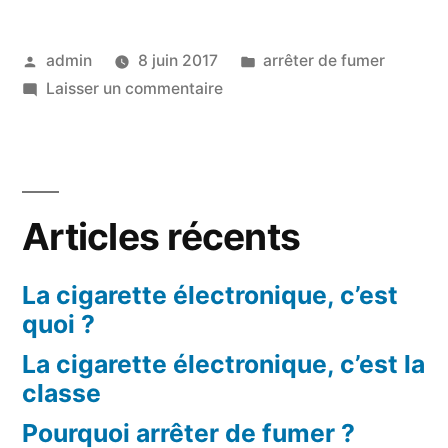
et
Publié
Publié
admin
8 juin 2017
arrêter de fumer
la
par
sur
dans
Laisser un commentaire
chirurgie
Le
ne
tabac
et
font
la
pas
Articles récents
chirurgie
ne
bon
font
La cigarette électronique, c’est
ménage »
pas
quoi ?
bon
La cigarette électronique, c’est la
ménage
classe
Pourquoi arrêter de fumer ?