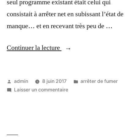
seul programme existant était celui qui
consistait à arrêter net en subissant l’état de
manque… et en recevant très peu de …
« Arrêter
Continuer la lecture
de
fumer
Publié
Publié
admin
8 juin 2017
arrêter de fumer
avec
par
sur
dans
Laisser un commentaire
les
Arrêter
patchs
de
fumer
et
avec
les
les