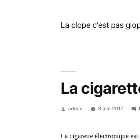
Aller
au
La clope c'est pas glo
contenu
La cigarett
Publié
admin
8 juin 2017
par
La cigarette électronique es