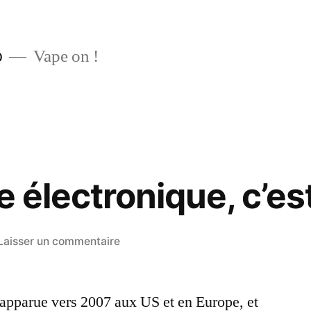
p
Vape on !
e électronique, c’es
sur
Laisser un commentaire
La
cigarette
t apparue vers 2007 aux US et en Europe, et
électronique,